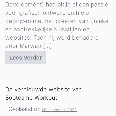
Development) had altijd al een passie
voor grafisch ontwerp en hielp
bedrijven met het creëren van unieke
en aantrekkelijke huisstijlen en
websites. Toen hij werd benaderd
door Marwan […]
Lees verder
Deze
flyer
maakt
het
De vernieuwde website van
verschil
Bootcamp Workout
|
Geplaatst op
29 september 2022