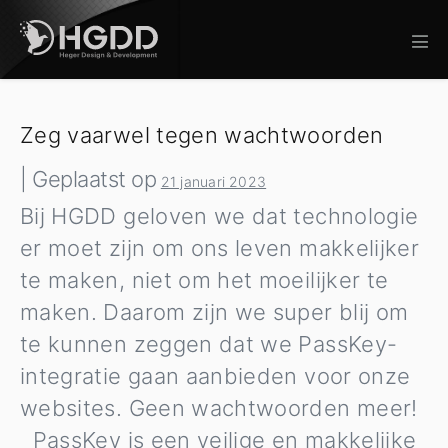
Ga
naar
Me
de
to
inhoud
Zeg vaarwel tegen wachtwoorden
|
Geplaatst op
21 januari 2023
Bij HGDD geloven we dat technologie
er moet zijn om ons leven makkelijker
te maken, niet om het moeilijker te
maken. Daarom zijn we super blij om
te kunnen zeggen dat we PassKey-
integratie gaan aanbieden voor onze
websites. Geen wachtwoorden meer!
PassKey is een veilige en makkelijke