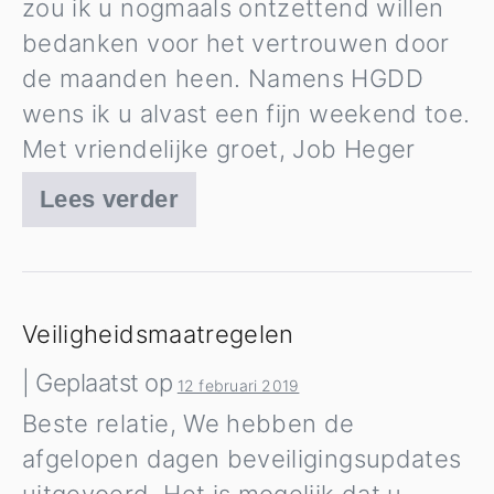
zou ik u nogmaals ontzettend willen
bedanken voor het vertrouwen door
de maanden heen. Namens HGDD
wens ik u alvast een fijn weekend toe.
Met vriendelijke groet, Job Heger
Lees verder
We
zijn
gestart!
💪
Veiligheidsmaatregelen
|
Geplaatst op
12 februari 2019
Beste relatie, We hebben de
afgelopen dagen beveiligingsupdates
uitgevoerd. Het is mogelijk dat u