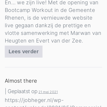
En… we zijn live! Met de opening van
Bootcamp Workout in de Gemeente
Rhenen, is de vernieuwde website
live gegaan dankzij de prettige en
vlotte samenwerking met Marwan van
Heugten en Evert van der Zee.
Lees verder
De
vernieuwde
website
van
Almost there
Bootcamp
|
Geplaatst op
21 mei 2021
Workout
https://jobheger.nl/wp-