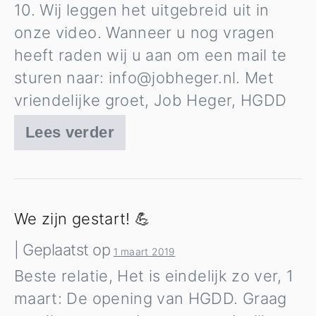
10. Wij leggen het uitgebreid uit in
onze video. Wanneer u nog vragen
heeft raden wij u aan om een mail te
sturen naar:
info@jobheger.nl
. Met
vriendelijke groet, Job Heger, HGDD
Lees verder
BAS-
software
op
Windows
We zijn gestart! 💪
10
|
Geplaatst op
1 maart 2019
Beste relatie, Het is eindelijk zo ver, 1
maart: De opening van HGDD. Graag